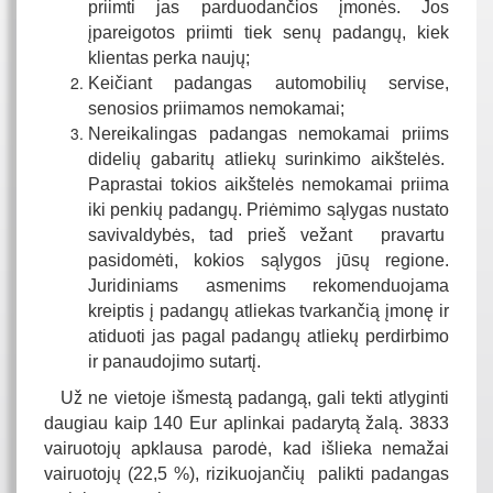
priimti jas parduodančios įmonės. Jos
įpareigotos priimti tiek senų padangų, kiek
klientas perka naujų;
Keičiant padangas automobilių servise,
senosios priimamos nemokamai;
Nereikalingas padangas nemokamai priims
didelių gabaritų atliekų surinkimo aikštelės.
Paprastai tokios aikštelės nemokamai priima
iki penkių padangų. Priėmimo sąlygas nustato
savivaldybės, tad prieš vežant pravartu
pasidomėti, kokios sąlygos jūsų regione.
Juridiniams asmenims rekomenduojama
kreiptis į padangų atliekas tvarkančią įmonę ir
atiduoti jas pagal padangų atliekų perdirbimo
ir panaudojimo sutartį.
Už ne vietoje išmestą padangą, gali tekti atlyginti
daugiau kaip 140 Eur aplinkai padarytą žalą. 3833
vairuotojų apklausa parodė, kad išlieka nemažai
vairuotojų (22,5 %), rizikuojančių palikti padangas