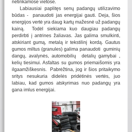
netinkamose vietose.
Labiausiai paplitęs senų padangų utilizavimo
būdas - panaudoti jas energijai gauti. Deja, šios
energijos vertė yra daug kartų mažesnė už padangų
kainą. Todėl siekiama kuo daugiau padangų
perdirbti į antrines žaliavas. Jas galima smulkinti,
atskiriant gumą, metalą ir tekstilinį kordą. Gautus
gumos miltus (granules) galima panaudoti guminių
dangų, avalynės, automobilių detalių gamybai ,
kelių tiesimui. Asfaltas su gumos priemaišomis yra
ilgaamžiškesnis. Pabrėžtina, jog ir šios pritaikymo
sritys nesukuria didelės pridėtinės vertės, juo
labiau, kad gumos atskyrimas nuo padangų yra
gana imlus energijai.