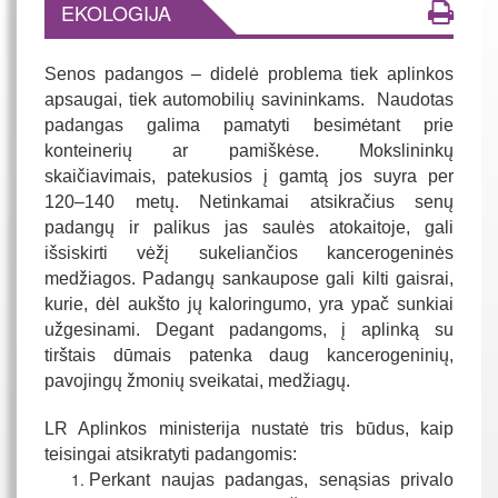
EKOLOGIJA
Senos padangos – didelė problema tiek aplinkos
apsaugai, tiek automobilių savininkams. Naudotas
padangas galima pamatyti besimėtant prie
konteinerių ar pamiškėse. Mokslininkų
skaičiavimais, patekusios į gamtą jos suyra per
120–140 metų. Netinkamai atsikračius senų
padangų ir palikus jas saulės atokaitoje, gali
išsiskirti vėžį sukeliančios kancerogeninės
medžiagos. Padangų sankaupose gali kilti gaisrai,
kurie, dėl aukšto jų kaloringumo, yra ypač sunkiai
užgesinami. Degant padangoms, į aplinką su
tirštais dūmais patenka daug kancerogeninių,
pavojingų žmonių sveikatai, medžiagų.
LR Aplinkos ministerija nustatė tris būdus, kaip
teisingai atsikratyti padangomis:
Perkant naujas padangas, senąsias privalo